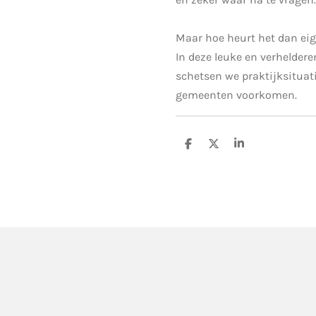
Maar hoe heurt het dan eig
In deze leuke en verhelder
schetsen we praktijksituatie
gemeenten voorkomen.
D
D
S
e
e
h
l
e
a
e
l
r
n
e