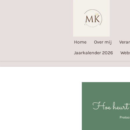
Ga
direct
naar
de
hoofdinhoud
Home
Over mij
Vera
Jaarkalender 2026
Web