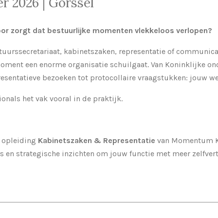
er 2026 | Gorssel
voor zorgt dat bestuurlijke momenten vlekkeloos verlopen?
tuurssecretariaat, kabinetszaken, representatie of communica
 moment een enorme organisatie schuilgaat. Van Koninklijke o
esentatieve bezoeken tot protocollaire vraagstukken: jouw we
ionals het vak vooral in de praktijk.
 opleiding
Kabinetszaken & Representatie
van Momentum Kab
ls en strategische inzichten om jouw functie met meer zelfver