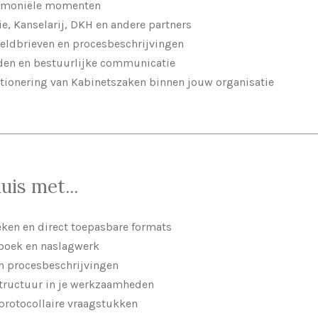
remoniële momenten
e, Kanselarij, DKH en andere partners
eldbrieven en procesbeschrijvingen
den en bestuurlijke communicatie
itionering van Kabinetszaken binnen jouw organisatie
uis met...
eken en direct toepasbare formats
boek en naslagwerk
n procesbeschrijvingen
structuur in je werkzaamheden
protocollaire vraagstukken