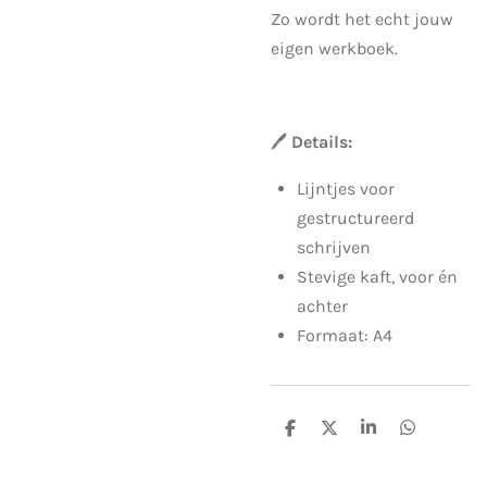
Zo wordt het echt jouw
eigen werkboek.
🖊️
Details:
Lijntjes voor
gestructureerd
schrijven
Stevige kaft, voor én
achter
Formaat: A4
D
D
S
D
e
e
h
e
l
e
a
l
e
l
r
e