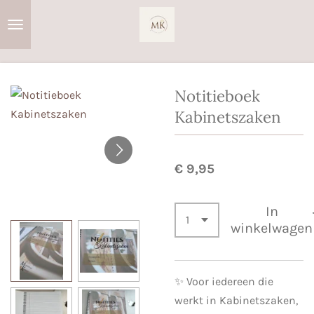
Ga
direct
naar
de
hoofdinhoud
Notitieboek
Kabinetszaken
€ 9,95
In
winkelwagen
✨ Voor iedereen die
werkt in Kabinetszaken,