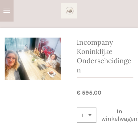
Ga
direct
naar
de
hoofdinhoud
Incompany
Koninklijke
Onderscheidinge
n
€ 595,00
In
winkelwagen