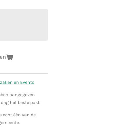
gen
szaken en Events
ebben aangegeven
dag het beste past.
is echt
één
van de
gemeente.