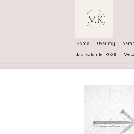
Ga
direct
naar
de
hoofdinhoud
Home
Over mij
Vera
Jaarkalender 2026
Web