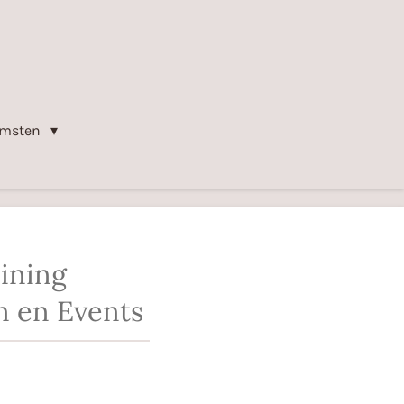
komsten
ining
n en Events