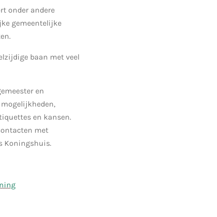
ert onder andere
ijke gemeentelijke
en.
elzijdige baan met veel
rgemeester en
 mogelijkheden,
tiquettes en kansen.
 contacten met
ns Koningshuis.
ining